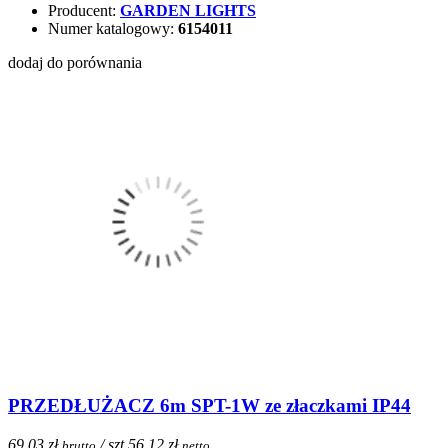
Producent:
GARDEN LIGHTS
Numer katalogowy:
6154011
dodaj do porównania
PRZEDŁUŻACZ 6m SPT-1W ze złaczkami IP44
69,03 zł
/ szt.
56,12 zł
brutto
netto