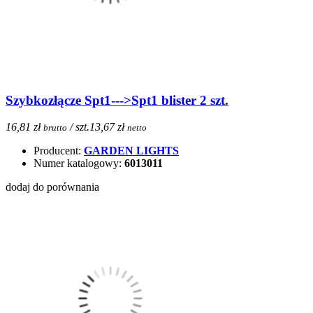
Szybkozłącze Spt1--->Spt1 blister 2 szt.
16,81 zł
/ szt.
13,67 zł
brutto
netto
Producent:
GARDEN LIGHTS
Numer katalogowy:
6013011
dodaj do porównania