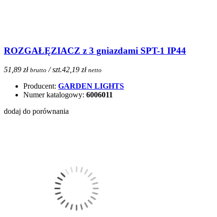
ROZGAŁĘZIACZ z 3 gniazdami SPT-1 IP44
51,89 zł
/ szt.
42,19 zł
brutto
netto
Producent:
GARDEN LIGHTS
Numer katalogowy:
6006011
dodaj do porównania