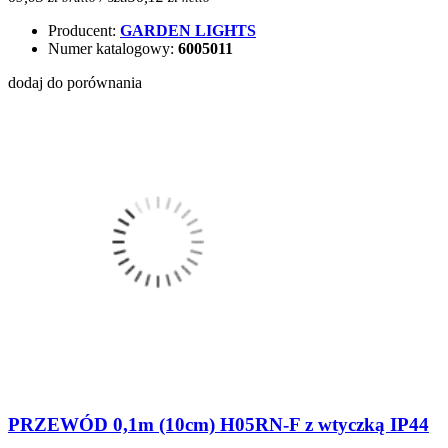
Producent:
GARDEN LIGHTS
Numer katalogowy:
6005011
dodaj do porównania
PRZEWÓD 0,1m (10cm) H05RN-F z wtyczką IP44